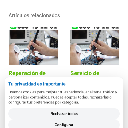
Artículos relacionados
Reparación de
Servicio de
placas y módulos
Reparación de
Tu privacidad es importante
electrónicos en
placas y módulos
Usamos cookies para mejorar tu experiencia, analizar el tráfico y
personalizar contenidos. Puedes aceptar todas, rechazarlas o
San Bartolomé de
electrónicos en
configurar tus preferencias por categoría.
Tirajana
Santa Lucía de
Rechazar todas
Tirajana
diciembre 14th, 2020
diciembre 14th, 2020
Configurar