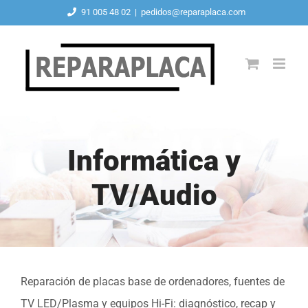
Saltar
91 005 48 02
|
pedidos@reparaplaca.com
al
contenido
Informática y
TV/Audio
Reparación de placas base de ordenadores, fuentes de
TV LED/Plasma y equipos Hi-Fi: diagnóstico, recap y