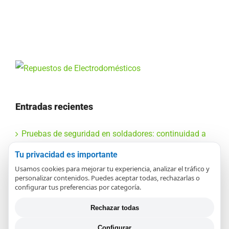
Entradas recientes
Pruebas de seguridad en soldadores: continuidad a
tierra
Tu privacidad es importante
Usamos cookies para mejorar tu experiencia, analizar el tráfico y
Significado y prueba de errores E1, E2 y E6 en
personalizar contenidos. Puedes aceptar todas, rechazarlas o
configurar tus preferencias por categoría.
elípticas
Rechazar todas
Impacto de Reparar vs Reemplazar Electrónica en el
Configurar