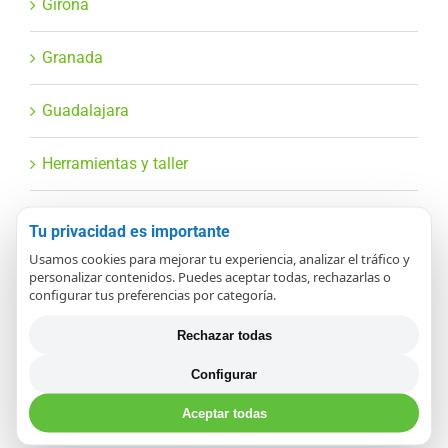
Girona
Granada
Guadalajara
Herramientas y taller
Huelva
Tu privacidad es importante
Usamos cookies para mejorar tu experiencia, analizar el tráfico y
Huesca
personalizar contenidos. Puedes aceptar todas, rechazarlas o
configurar tus preferencias por categoría.
HVAC y climatización
Rechazar todas
Industrial y automatización
Configurar
Aceptar todas
Informática y TV/Audio