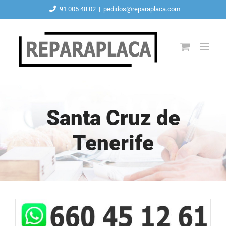
Saltar
91 005 48 02
|
pedidos@reparaplaca.com
al
contenido
Santa Cruz de
Tenerife