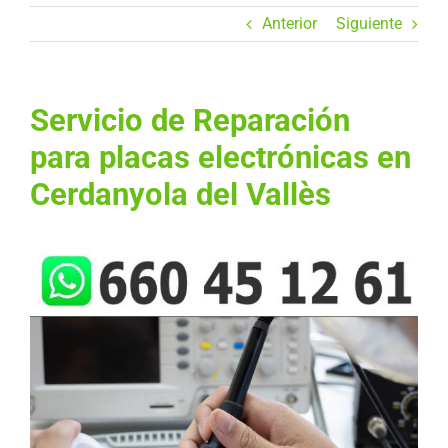
Anterior
Siguiente
Servicio de Reparación
para placas electrónicas en
Cerdanyola del Vallès
Ver
imagen
más
grande