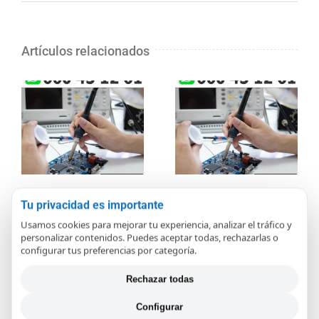
Artículos relacionados
Servicio de
Reparación para
Tu privacidad es importante
Reparación para
placas y módulos
Usamos cookies para mejorar tu experiencia, analizar el tráfico y
placas y módulos
electrónicos en
personalizar contenidos. Puedes aceptar todas, rechazarlas o
configurar tus preferencias por categoría.
electrónicos en
Granollers
Mollet del Vallès
diciembre 14th, 2020
Rechazar todas
diciembre 14th, 2020
Configurar