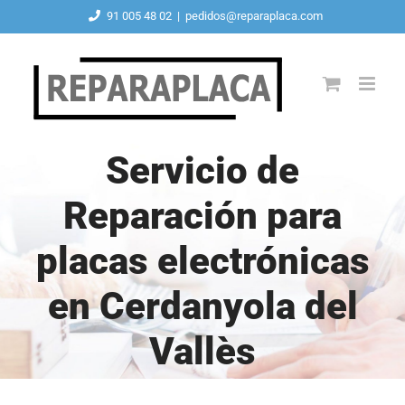
Saltar
91 005 48 02
|
pedidos@reparaplaca.com
al
contenido
Servicio de
Reparación para
placas electrónicas
en Cerdanyola del
Vallès