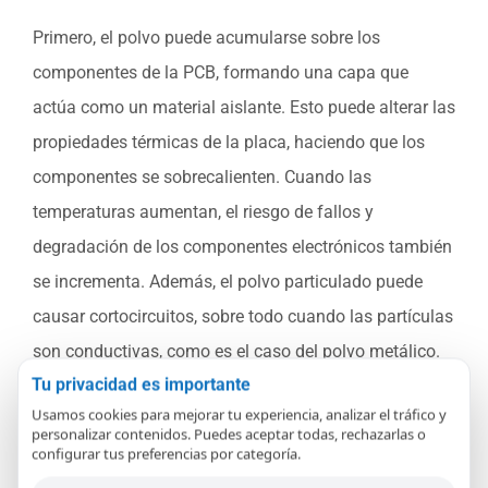
Primero, el polvo puede acumularse sobre los
componentes de la PCB, formando una capa que
actúa como un material aislante. Esto puede alterar las
propiedades térmicas de la placa, haciendo que los
componentes se sobrecalienten. Cuando las
temperaturas aumentan, el riesgo de fallos y
degradación de los componentes electrónicos también
se incrementa. Además, el polvo particulado puede
causar cortocircuitos, sobre todo cuando las partículas
son conductivas, como es el caso del polvo metálico.
Tu privacidad es importante
Los problemas relacionados con el polvo no solo
Usamos cookies para mejorar tu experiencia, analizar el tráfico y
personalizar contenidos. Puedes aceptar todas, rechazarlas o
afectan la funcionalidad de las PCBs, sino que
configurar tus preferencias por categoría.
también acortan la vida útil de los productos. Un