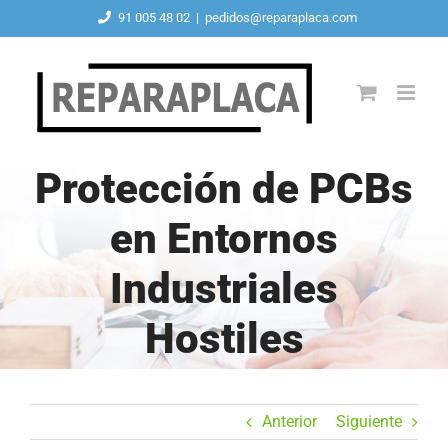
Saltar
91 005 48 02
|
pedidos@reparaplaca.com
al
contenido
Protección de PCBs
en Entornos
Industriales
Hostiles
Anterior
Siguiente