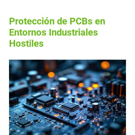
Protección de PCBs en
Entornos Industriales
Hostiles
Ver
imagen
más
grande