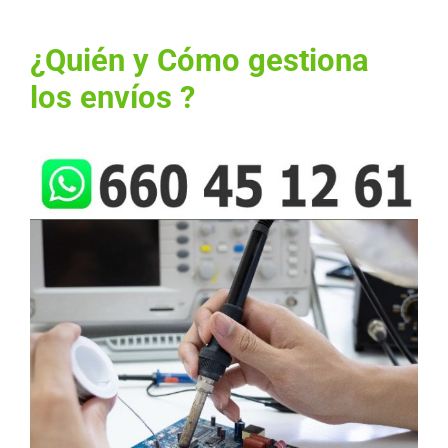
¿Quién y Cómo gestiona
los envíos ?
Ver
imagen
más
grande