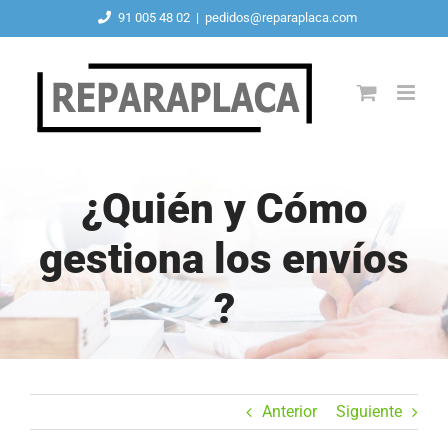
Saltar
91 005 48 02
|
pedidos@reparaplaca.com
al
contenido
¿Quién y Cómo
gestiona los envíos
?
Anterior
Siguiente