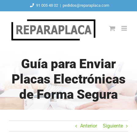
Saltar
91 005 48 02
|
pedidos@reparaplaca.com
al
contenido
Guía para Enviar
Placas Electrónicas
de Forma Segura
Anterior
Siguiente