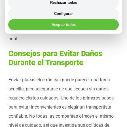
electrónicas estén bien protegidas durante el
Rechazar todas
transporte. Priorizando la seguridad en el embalaje,
Configurar
minimizas el riesgo de daños y garantizas que el
Aceptar todas
producto llegue en óptimas condiciones a su destino
final.
Consejos para Evitar Daños
Durante el Transporte
Enviar placas electrónicas puede parecer una tarea
sencilla, pero asegurarse de que lleguen sin daños
requiere ciertos cuidados. Uno de los primeros pasos
para evitar inconvenientes es elegir un transportista
confiable. No todas las compañías ofrecen el mismo
nivel de cuidado, así que investiga sus políticas de