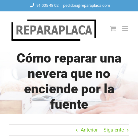
Saltar
91 005 48 02
|
pedidos@reparaplaca.com
al
contenido
Cómo reparar una
nevera que no
enciende por la
fuente
Anterior
Siguiente