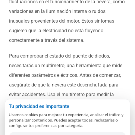
fluctuaciones en el funcionamiento de la nevera, como
variaciones en la iluminación interna o ruidos
inusuales provenientes del motor. Estos síntomas
sugieren que la electricidad no está fluyendo
correctamente a través del sistema.
Para comprobar el estado del puente de diodos,
necesitarás un multímetro, una herramienta que mide
diferentes parámetros eléctricos. Antes de comenzar,
asegúrate de que la nevera esté desenchufada para
evitar accidentes. Usa el multímetro para medir la
resistencia de cada diodo en el puente. Deberían
Tu privacidad es importante
mostrar baja resistencia en una dirección y alta
Usamos cookies para mejorar tu experiencia, analizar el tráfico y
personalizar contenidos. Puedes aceptar todas, rechazarlas o
resistencia en la otra. Si uno de ellos muestra
configurar tus preferencias por categoría.
conductividad en ambas direcciones o ninguna, es un