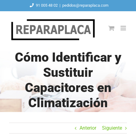
Saltar
91 005 48 02
|
pedidos@reparaplaca.com
al
contenido
Cómo Identificar y
Sustituir
Capacitores en
Climatización
Anterior
Siguiente