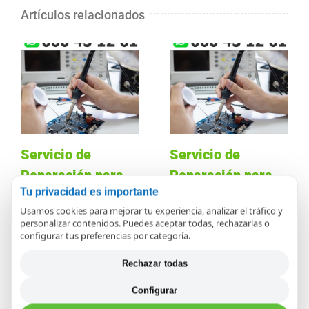
Artículos relacionados
Servicio de
Servicio de
Reparación para
Reparación para
Tu privacidad es importante
placas y módulos
placas
Usamos cookies para mejorar tu experiencia, analizar el tráfico y
electrónicos en
electrónicas en
personalizar contenidos. Puedes aceptar todas, rechazarlas o
Mollet del Vallès
Cerdanyola del
configurar tus preferencias por categoría.
Vallès
diciembre 14th, 2020
Rechazar todas
diciembre 14th, 2020
Configurar