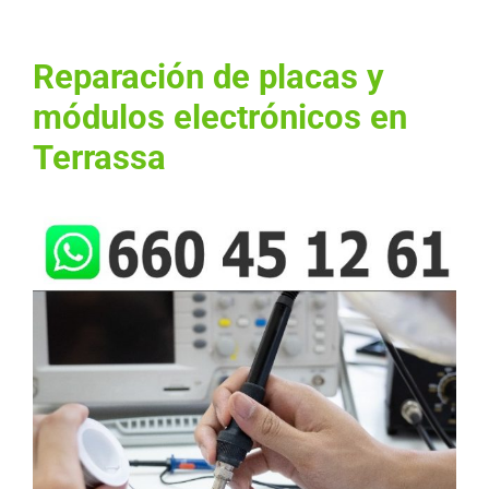
Reparación de placas y
módulos electrónicos en
Terrassa
Ver
imagen
más
grande