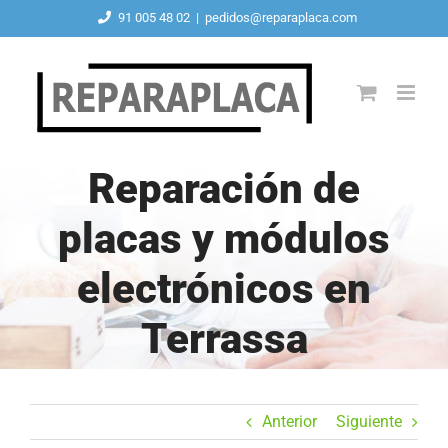
Saltar
91 005 48 02
|
pedidos@reparaplaca.com
al
contenido
Reparación de
placas y módulos
electrónicos en
Terrassa
Anterior
Siguiente