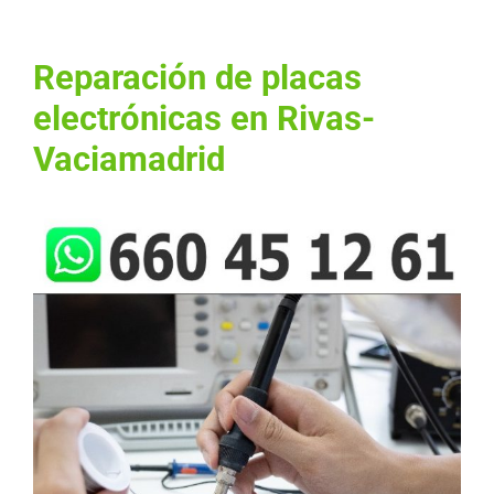
Reparación de placas
electrónicas en Rivas-
Vaciamadrid
Ver
imagen
más
grande