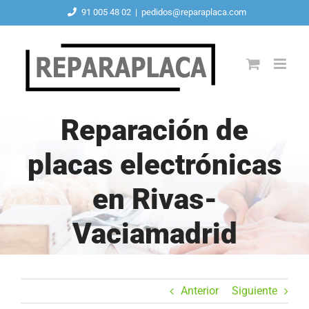
Saltar
91 005 48 02
|
pedidos@reparaplaca.com
al
contenido
Reparación de
placas electrónicas
en Rivas-
Vaciamadrid
Anterior
Siguiente