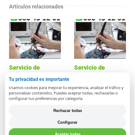
Artículos relacionados
Servicio de
Servicio de
Reparación de
Reparación de
Tu privacidad es importante
placas y módulos
placas y módulos
Usamos cookies para mejorar tu experiencia, analizar el tráfico y
personalizar contenidos. Puedes aceptar todas, rechazarlas o
electrónicos en
electrónicos en
configurar tus preferencias por categoría.
Arganda del Rey
Aranjuez
Rechazar todas
diciembre 14th, 2020
diciembre 14th, 2020
Configurar
Aceptar todas