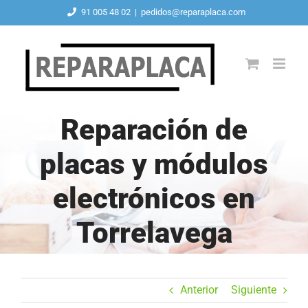
Saltar
91 005 48 02
|
pedidos@reparaplaca.com
al
contenido
Reparación de
placas y módulos
electrónicos en
Torrelavega
Anterior
Siguiente