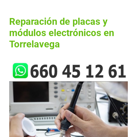
Reparación de placas y
módulos electrónicos en
Torrelavega
Ver
imagen
más
grande