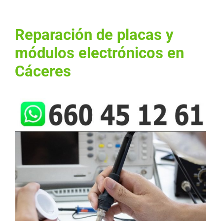
Reparación de placas y
módulos electrónicos en
Cáceres
Ver
imagen
más
grande