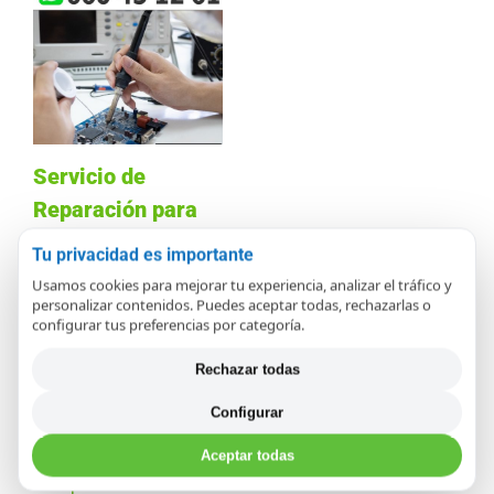
Servicio de
Reparación para
placas
Tu privacidad es importante
electrónicas en
Usamos cookies para mejorar tu experiencia, analizar el tráfico y
personalizar contenidos. Puedes aceptar todas, rechazarlas o
Cáceres
configurar tus preferencias por categoría.
diciembre 14th, 2020
Rechazar todas
Configurar
Aceptar todas