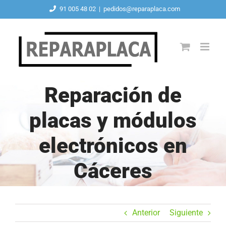
Saltar
91 005 48 02
|
pedidos@reparaplaca.com
al
contenido
Reparación de
placas y módulos
electrónicos en
Cáceres
Anterior
Siguiente